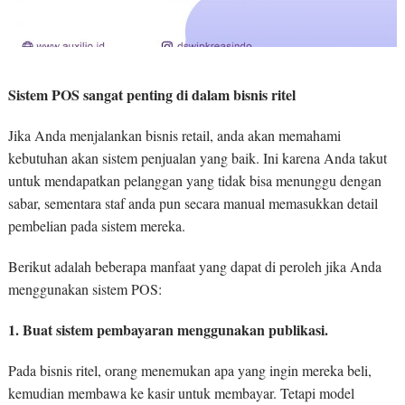
Sistem POS sangat penting di dalam bisnis ritel
Jika Anda menjalankan bisnis retail, anda akan memahami
kebutuhan akan sistem penjualan yang baik. Ini karena Anda takut
untuk mendapatkan pelanggan yang tidak bisa menunggu dengan
sabar, sementara staf anda pun secara manual memasukkan detail
pembelian pada sistem mereka.
Berikut adalah beberapa manfaat yang dapat di peroleh jika Anda
menggunakan sistem POS:
1. Buat sistem pembayaran menggunakan publikasi.
Pada bisnis ritel, orang menemukan apa yang ingin mereka beli,
kemudian membawa ke kasir untuk membayar. Tetapi model