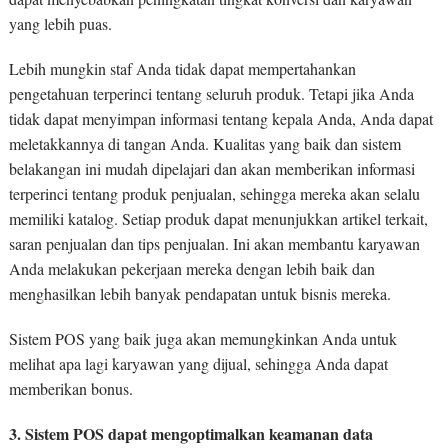
yang lebih puas.
Lebih mungkin staf Anda tidak dapat mempertahankan
pengetahuan terperinci tentang seluruh produk. Tetapi jika Anda
tidak dapat menyimpan informasi tentang kepala Anda, Anda dapat
meletakkannya di tangan Anda. Kualitas yang baik dan sistem
belakangan ini mudah dipelajari dan akan memberikan informasi
terperinci tentang produk penjualan, sehingga mereka akan selalu
memiliki katalog. Setiap produk dapat menunjukkan artikel terkait,
saran penjualan dan tips penjualan. Ini akan membantu karyawan
Anda melakukan pekerjaan mereka dengan lebih baik dan
menghasilkan lebih banyak pendapatan untuk bisnis mereka.
Sistem POS yang baik juga akan memungkinkan Anda untuk
melihat apa lagi karyawan yang dijual, sehingga Anda dapat
memberikan bonus.
3. Sistem POS dapat mengoptimalkan keamanan data