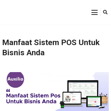
Skip
to
content
Auxilio Blog
Kumpulan Artikel, Tips & Trik Seputar Keuangan Bisnis.
(Press
Enter)
Manfaat Sistem POS Untuk
Bisnis Anda