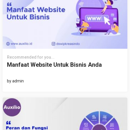
Recommended for you...
Manfaat Website Untuk Bisnis Anda
by
admin