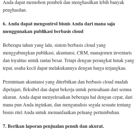
Anda dapat memohon pembeli dan menghasilkan lebih banyak
penghasilan.
6. Anda dapat mengontrol bisnis Anda dari mana saja
menggunakan publikasi berbasis cloud
Beberapa tahun yang lalu, sistem berbasis cloud yang
menggabungkan publikasi, akuntansi, CRM, manajemen inventaris
dan loyalitas untuk rantai besar. Tetapi dengan perangkat lunak yang
tepat, usaha kecil dapat melakukannya dengan harga terjangkau.
Permintaan akuntansi yang diterbitkan dan berbasis cloud mudah
dipelajari, fleksibel dan dapat bekerja untuk perusahaan dari semua
ukuran. Anda dapat menyelesaikan beberapa hal dengan cepat, dari
mana pun Anda inginkan, dan menganalisis segala sesuatu tentang
bisnis ritel Anda untuk memanfaatkan peluang pertumbuhan.
7. Berikan laporan penjualan penuh dan akurat.