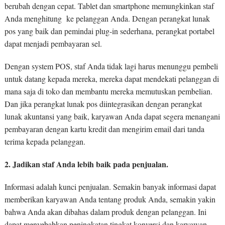
berubah dengan cepat. Tablet dan smartphone memungkinkan staf
Anda menghitung ke pelanggan Anda. Dengan perangkat lunak
pos yang baik dan pemindai plug-in sederhana, perangkat portabel
dapat menjadi pembayaran sel.
Dengan system POS, staf Anda tidak lagi harus menunggu pembeli
untuk datang kepada mereka, mereka dapat mendekati pelanggan di
mana saja di toko dan membantu mereka memutuskan pembelian.
Dan jika perangkat lunak pos diintegrasikan dengan perangkat
lunak akuntansi yang baik, karyawan Anda dapat segera menangani
pembayaran dengan kartu kredit dan mengirim email dari tanda
terima kepada pelanggan.
2. Jadikan staf Anda lebih baik pada penjualan.
Informasi adalah kunci penjualan. Semakin banyak informasi dapat
memberikan karyawan Anda tentang produk Anda, semakin yakin
bahwa Anda akan dibahas dalam produk dengan pelanggan. Ini
dapat menyebabkan peningkatan tingkat konversi dan karyawan